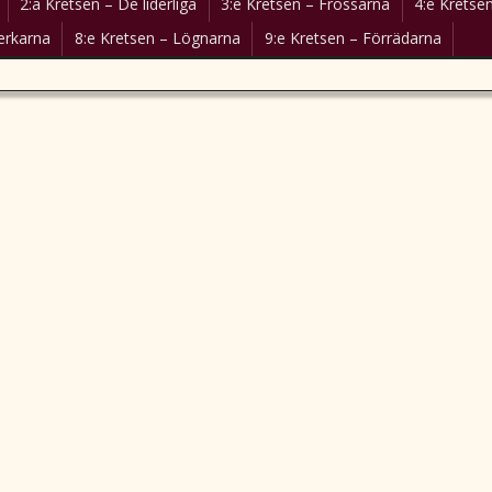
2:a Kretsen – De liderliga
3:e Kretsen – Frossarna
4:e Kretsen
erkarna
8:e Kretsen – Lögnarna
9:e Kretsen – Förrädarna