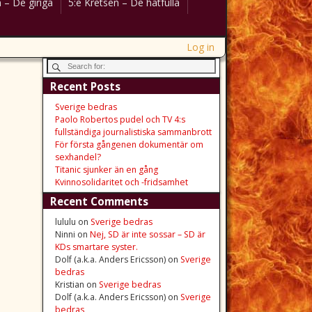
 – De giriga
5:e Kretsen – De hatfulla
Log in
Recent Posts
Sverige bedras
Paolo Robertos pudel och TV 4:s
fullständiga journalistiska sammanbrott
För första gångenen dokumentär om
sexhandel?
Titanic sjunker än en gång
Kvinnosolidaritet och -fridsamhet
Recent Comments
lululu
on
Sverige bedras
Ninni
on
Nej, SD är inte sossar – SD är
KDs smartare syster.
Dolf (a.k.a. Anders Ericsson)
on
Sverige
bedras
Kristian
on
Sverige bedras
Dolf (a.k.a. Anders Ericsson)
on
Sverige
bedras