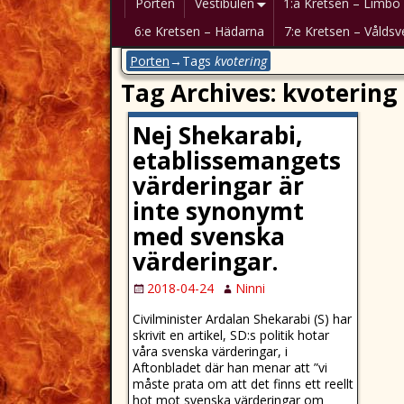
Porten
Vestibulen
1:a Kretsen – Limbo
6:e Kretsen – Hädarna
7:e Kretsen – Våldsv
Porten
→Tags
kvotering
Tag Archives:
kvotering
Nej Shekarabi,
etablissemangets
värderingar är
inte synonymt
med svenska
värderingar.
2018-04-24
Ninni
Civilminister Ardalan Shekarabi (S) har
skrivit en artikel, SD:s politik hotar
våra svenska värderingar, i
Aftonbladet där han menar att ”vi
måste prata om att det finns ett reellt
hot mot svenska värderingar om