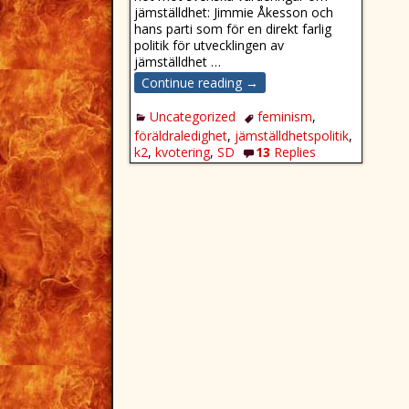
jämställdhet: Jimmie Åkesson och
hans parti som för en direkt farlig
politik för utvecklingen av
jämställdhet
…
Continue reading →
Uncategorized
feminism
,
föräldraledighet
,
jämställdhetspolitik
,
k2
,
kvotering
,
SD
13
Replies