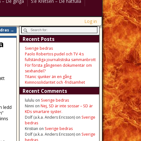
 – De giriga
5:e Kretsen – De hatfulla
Log in
edras
→
Recent Posts
a
Sverige bedras
Paolo Robertos pudel och TV 4:s
fullständiga journalistiska sammanbrott
För första gångenen dokumentär om
sexhandel?
Titanic sjunker än en gång
att
Kvinnosolidaritet och -fridsamhet
Recent Comments
lululu
on
Sverige bedras
Ninni
on
Nej, SD är inte sossar – SD är
n ledd
KDs smartare syster.
n”
Dolf (a.k.a. Anders Ericsson)
on
Sverige
inns
bedras
Kristian
on
Sverige bedras
Dolf (a.k.a. Anders Ericsson)
on
Sverige
bedras