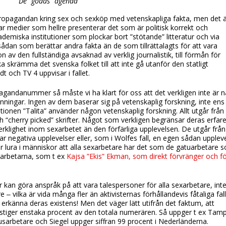
De ”godas” agenda
ropagandan kring sex och sexköp med vetenskapliga fakta, men det ä
har medier som hellre presenterar det som är politisk korrekt och
emiska institutioner som plockar bort ”stötande” litteratur och via
 sådan som berättar andra fakta än de som tillrättalagts för att vara
tion av den fullständiga avsaknad av verklig journalistik, till förmån för
 skrämma det svenska folket till att inte gå utanför den statligt
 och TV 4 uppvisar i fallet.
gandanummer så måste vi ha klart för oss att det verkligen inte är 
nningar. Ingen av dem baserar sig på vetenskaplig forskning, inte ens
tionen ”Talita” använder någon vetenskaplig forskning. Allt utgår från
 “cherry picked” skrifter. Något som verkligen begränsar deras erfar
verklighet inom sexarbetet än den förfärliga upplevelsen. De utgår från
 negativa upplevelser eller, som i Wolfes fall, en egen sådan uppleve
ura i människor att alla sexarbetare har det som de gatuarbetare 
sarbetarna, som t ex
Kajsa ”Ekis” Ekman, som direkt förvränger och fö
r kan göra anspråk på att vara talespersoner för alla sexarbetare, int
 ‒ vilka är vida många fler än aktivisternas förhållandevis fåtaliga fall
erkänna deras existens! Men det väger lätt utifrån det faktum, att
verstiger enstaka procent av den totala numerären. Så uppger t ex Tam
usarbetare och Siegel uppger siffran 99 procent i Nederländerna.