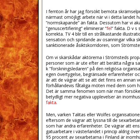
I femton år har jag försökt bemöta skrämselp
närmast omöjligt arbete när vi i detta landet 
”normskapande” än fakta. Dessutom har vi akad
”genuscertifiering” eliminerar ”
fel
” fakta. D v s
korrekta. TV 4 blir till en strålkastande illustra
sensation och spridande av osanningar vilka ska
sanktionerade åsiktskorridoren, som Strömstedt
Om vi skärskådar aktörerna i Strömsteds propa
personer som är ute efter att berätta några sa
k ”forskningsledaren” på den religiösa organisa
egen övertygelse, begränsade erfarenheter och
är att de vägrar att se att det finns en annan 
förhållandevis fåtaliga möten med dem som har
Det är samma fenomen som när man försöker l
betydligt mer negativa upplevelser än inomhu
fakta
.
Men, varken Talitas eller Wolfes organisatione
eftersom de vägrar att lyssna till de sexarbetare
som har andra erfarenheter. De vägrar att ens 
gatuarbetare i västerlandet i princip aldrig ö
95 procent av sexarbetarna i Finland är inomh