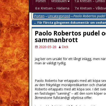
Porten
Vestibulen
1:a Kretsen – Limbo
6:e Kretsen – Hädarna
7:e Kretsen – Våldsv
Porten
→
Uncategorized
→
Paolo Robertos pudel 
←
För första gångenen dokumentär om sexhan
Post navigation
Paolo Robertos pudel oc
sammanbrott
2020-05-26
Dick
Jag ber om ursäkt för ett långt inlägg, men n
man är väldigt tydlig.
Paolo Roberto har ertappats med att köpa sex a
av den frikyrklige moralpredikanten och charl
Roberto ertappats med att köpa sex. I det sve
en fastslagen ”sanning” ‒ att den som köper se
åtminstone fullständigt viljelösa offer.