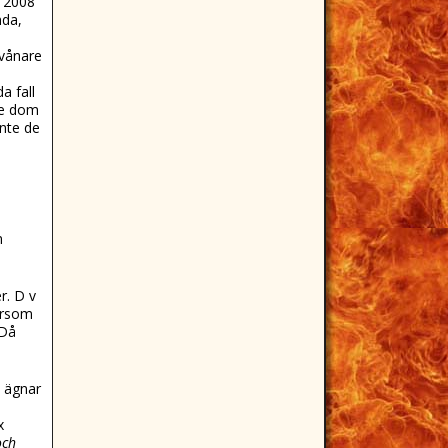
, 2008
mda,
nvånare
a fall
nde dom
inte de
a
m
r. D v
ersom
 Då
n ägnar
x
och