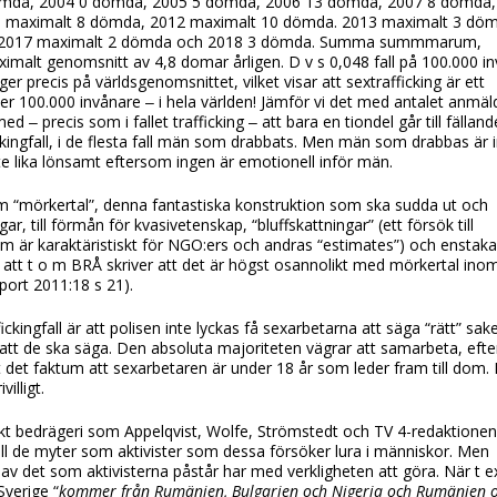
2 dömda, 2004 0 dömda, 2005 5 dömda, 2006 13 dömda, 2007 8 dömda
 maximalt 8 dömda, 2012 maximalt 10 dömda. 2013 maximalt 3 dö
, 2017 maximalt 2 dömda och 2018 3 dömda. Summa summmarum,
imalt genomsnitt av 4,8 domar årligen. D v s 0,048 fall på 100.000 i
gger precis på världsgenomsnittet, vilket visar att sextrafficking är ett
 per 100.000 invånare ‒ i hela världen! Jämför vi det med antalet anmäld
d ‒ precis som i fallet trafficking ‒ att bara en tiondel går till fälla
kingfall, i de flesta fall män som drabbats. Men män som drabbas är 
nte lika lönsamt eftersom ingen är emotionell inför män.
m “mörkertal”, denna fantastiska konstruktion som ska sudda ut och
ar, till förmån för kvasivetenskap, “bluffskattningar” (ett försök till
m är karaktäristiskt för NGO:ers och andras “estimates”) och enstak
å, att t o m BRÅ skriver att det är högst osannolikt med mörkertal ino
port 2011:18 s 21).
fickingfall är att polisen inte lyckas få sexarbetarna att säga “rätt” sake
att de ska säga. Den absoluta majoriteten vägrar att samarbeta, eft
rt det faktum att sexarbetaren är under 18 år som leder fram till dom.
illigt.
iskt bedrägeri som Appelqvist, Wolfe, Strömstedt och TV 4-redaktione
 till de myter som aktivister som dessa försöker lura i människor. Men
 av det som aktivisterna påstår har med verkligheten att göra. När t e
Sverige “
kommer från Rumänien, Bulgarien och Nigeria och Rumänien 