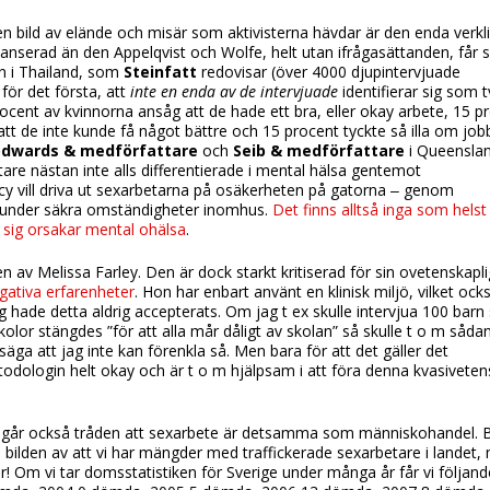
 bild av elände och misär som aktivisterna hävdar är den enda verkl
nserad än den Appelqvist och Wolfe, helt utan ifrågasättanden, får s
den i Thailand, som
Steinfatt
redovisar (över 4000 djupintervjuade
för det första, att
inte en enda av de intervjuade
identifierar sig som 
 procent av kvinnorna ansåg att de hade ett bra, eller okay arbete, 15 p
ör att de inte kunde få något bättre och 15 procent tyckte så illa om job
dwards & medförfattare
och
Seib & medförfattare
i Queensla
re nästan inte alls differentierade i mental hälsa gentemot
cy vill driva ut sexarbetarna på osäkerheten på gatorna ‒ genom
eta under säkra omständigheter inomhus.
Det finns alltså inga som helst
i sig orsakar mental ohälsa
.
n av Melissa Farley. Den är dock starkt kritiserad för sin ovetenskapli
gativa erfarenheter
. Hon har enbart använt en klinisk miljö, vilket ock
hade detta aldrig accepterats. Om jag t ex skulle intervjua 100 bar
kolor stängdes ”för att alla mår dåligt av skolan” så skulle t o m såda
ga att jag inte kan förenkla så. Men bara för att det gäller det
odologin helt okay och är t o m hjälpsam i att föra denna kvasivete
e går också tråden att sexarbete är detsamma som människohandel.
ilden av att vi har mängder med traffickerade sexarbetare i landet,
r! Om vi tar domsstatistiken för Sverige under många år får vi följand