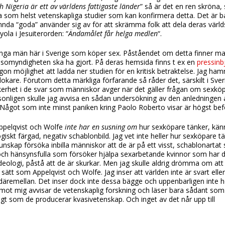
h Nigeria är ett av världens fattigaste länder
” så är det en ren skröna
a som helst vetenskapliga studier som kan konfirmera detta. Det är b
a “goda” använder sig av för att skrämma folk att dela deras världs
ola i Jesuiterorden: “
Ändamålet får helga medlen
“.
 många män här i Sverige som köper sex. Påståendet om detta finner ma
somyndigheten ska ha gjort. På deras hemsida finns t ex en
pressinb
n möjlighet att ladda ner studien för en kritisk betraktelse. Jag hamn
lokare. Förutom detta märkliga förfarande så råder det, särskilt i Sver
erhet i de svar som människor avger när det gäller frågan om sexkö
ersonligen skulle jag avvisa en sådan undersökning av den anledningen 
 Något som inte minst paniken kring Paolo Roberto visar är högst bef
Appelqvist och Wolfe
inte har en susning om
hur sexköpare tänker, kän
giskt färgad, negativ schablonbild. Jag vet inte heller hur sexköpare t
nskap försöka inbilla människor att de är på ett visst, schablonartat s
lla och hänsynsfulla som försöker hjälpa sexarbetande kvinnor som har 
ideologi, påstå att de är skurkar. Men jag skulle aldrig drömma om att
tt som Appelqvist och Wolfe. Jag inser att världen inte är svart eller 
 däremellan. Det inser dock inte dessa bägge och uppenbarligen inte h
ad mot mig avvisar de vetenskaplig forskning och läser bara sådant som
igt som de producerar kvasivetenskap. Och inget av det når upp till