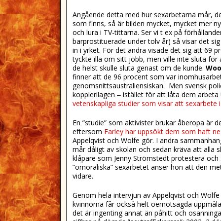
Angående detta med hur sexarbetarna mår, den
som finns, så är bilden mycket, mycket mer nya
och lura i TV-tittarna. Ser vi t ex på förhållan
barprostituerade under tolv år) så visar det sig 
in i yrket. För det andra visade det sig att 69
tyckte illa om sitt jobb, men ville inte sluta f
de helst skulle sluta genast om de kunde.
Woo
finner att de 96 procent som var inomhusarbeta
genomsnittsaustraliensiskan. Men svensk poli
kopplerilagen ‒ istället för att låta dem arb
vetenskapliga studier som visar att sexarbete 
En ”studie” som aktivister brukar åberopa är de
eftersom
Farley har uppsökt dem som haft ne
Appelqvist och Wolfe gör. I andra sammanhang 
mår dåligt av skolan och sedan kräva att alla s
klåpare som Jenny Strömstedt protestera och sä
”omoraliska” sexarbetet anser hon att den met
vidare.
Genom hela intervjun av Appelqvist och Wolf
kvinnorna får också helt oemotsagda uppmåla b
det är ingenting annat än påhitt och osanninga