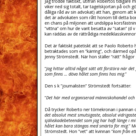
Jag trodde faktiskt, utifrån Robertos tidigare m
viker ned sig totalt, tar tagelskjortan på och g
dåliga råd av sin advokat) att han, genom att
det är advokaten som rått honom till detta bo
en chans på miljonen att undslippa korsfästning
”vittna” om hur de varit besatta av ”satan” (d 
kan räddas av de rättrådiga medelklasskvinnor
Det är faktiskt patetiskt att se Paolo Roberto h
betraktades som en ”kärring”, och därmed opålitl
Jenny Strömstedt. När hon ställer ”rätt” frågor
”
Jag hittar alltid något sätt att förstöra när de
som finns … döva hålet som finns hos mig
.”
Den s k ”journalisten” Strömstedt fortsätter:
”
Det här med organiserad människohandel och b
Då trycker Roberto ner törnekronan i pannan oc
det absolut mest smutsigaste, absolut vidrigast
självskadebeteendet som jag har haft länge i mit
hålet kan bara stängas med smärta för mig
.” 
Strömstedt. Hon ”vet” att kvinnan ”
kom från ett