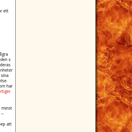
r ett
några
 den s
 deras
enheter
 sina
lse.
som har
rtiger
e minst
 ‒
pep att