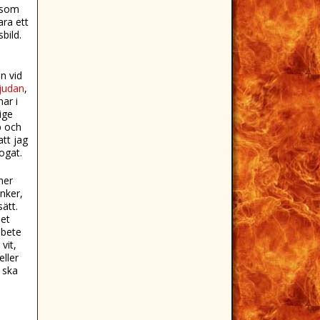
, som
ara ett
bild.
n vid
judan
,
ar i
ige
p och
att jag
ogat.
ner
änker,
ätt.
det
 bete
vit,
eller
 ska