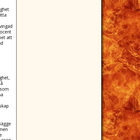
ighet
itta
tvingad
rocent
bet att
nd
ghet,
så
n som
na
nskap
 Bägge
 men
e