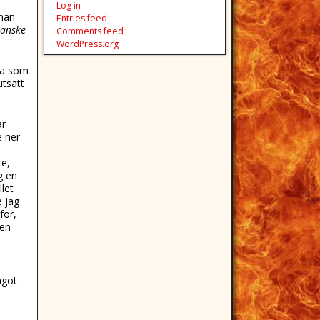
Log in
nnan
Entries feed
anske
Comments feed
WordPress.org
nna som
utsatt
är
e ner
te,
g en
let
e jag
för,
 en
ågot