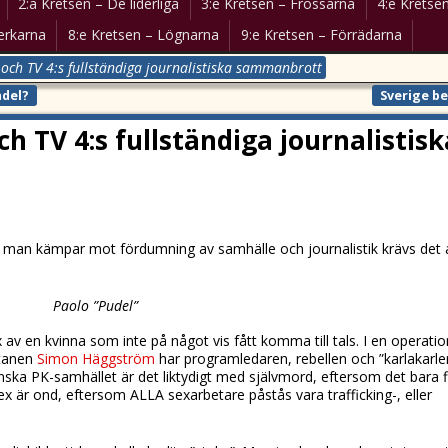
2:a Kretsen – De liderliga
3:e Kretsen – Frossarna
4:e Kretsen
erkarna
8:e Kretsen – Lögnarna
9:e Kretsen – Förrädarna
och TV 4:s fullständiga journalistiska sammanbrott
del?
Sverige b
h TV 4:s fullständiga journalistisk
är man kämpar mot fördumning av samhälle och journalistik krävs det 
Paolo ”Pudel”
v en kvinna som inte på något vis fått komma till tals. I en operatio
atanen
Simon Häggström
har programledaren, rebellen och ”karlakarle
nska PK-samhället är det liktydigt med självmord, eftersom det bara f
x är ond, eftersom ALLA sexarbetare påstås vara trafficking-, eller