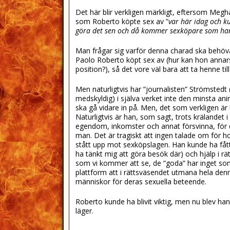
Det här blir verkligen märkligt, eftersom Megh
som Roberto köpte sex av ”
var här idag och k
göra det sen och då kommer sexköpare som h
Man frågar sig varför denna charad ska behöva 
Paolo Roberto köpt sex av (hur kan hon annars 
position?), så det vore väl bara att ta henne t
Men naturligtvis har ”journalisten” Strömsted
medskyldig) i själva verket inte den minsta ani
ska gå vidare in på. Men, det som verkligen är 
Naturligtvis är han, som sagt, trots krälandet i
egendom, inkomster och annat försvinna, för d
man. Det är tragiskt att ingen talade om för h
stått upp mot sexköpslagen. Han kunde ha fått
ha tänkt mig att göra besök där) och hjälp i r
som vi kommer att se, de ”goda” har inget som h
plattform att i rättsväsendet utmana hela denna
människor för deras sexuella beteende.
Roberto kunde ha blivit viktig, men nu blev ha
läger.