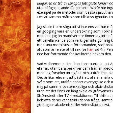
Bulgarien är två av Europas fattigaste länder oc
utan ifrågasättande får passera. Wolfe har ing
exempel på de metoder som dessa självutnämnd
Det är samma måtto som tillskrivs Ignatius Loy
Jag skulle t o m säga att vi inte ens vet hur
en googling vara en undersökning som Folkhäl
men hur jag än manövererar finner jag inte någo
ett cirkellänkande som verkligen inte gör mig k
med sina moralistiska fördömanden, stor osäk
allt som är relaterat till sex (se
här
, sid 4f). P
inte har förtroende för avsikterna bakom den.
Vad vi däremot säkert kan konstatera är, att 
eller är, utan bara beskriver dem från en ideolo
men jag försöker inte gå ut och utifrån min oku
Det är lika relevant att påstå att alla är snä
svårt som att, utifrån enbart övertygelse och 
mig på samma ovetenskapliga och aktivistiska sä
utan att det finns en lång skala av grånyanser
Strömstedt eller TV 4-redaktionen. Till skilln
bekräfta deras världsbild i denna fråga, samtid
godtagbar akademisk eller vetenskaplig nivå.