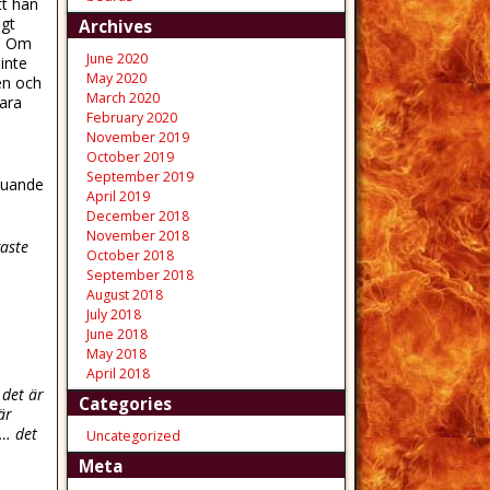
tt han
igt
Archives
r. Om
June 2020
inte
May 2020
gen och
March 2020
bara
February 2020
November 2019
October 2019
September 2019
vjuande
April 2019
December 2018
November 2018
gaste
October 2018
September 2018
August 2018
July 2018
June 2018
May 2018
April 2018
 det är
Categories
är
 … det
Uncategorized
Meta