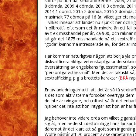
siffror på dömda ”sextraffickerare”: 2003, 
8 dömda, 2009 4 dömda, 2010 3 dömda, 2011
2014 1 dömd, 2015 2 dömda, 2016 3 dömda
maximalt 77 dömda på 16 år, vilket ger ett max
‒ vilket innebär att landet nu sjunkit ner och li
“nollbrott”, eftersom det är mindre än ett fall
av t ex misshandel per år, ca 900, och räknar me
så går det 1875 misshandlade på ett sextraffic
“goda” kvinnorna intresserade av, för det är i
Här kommer naturligtvis någon att börja yla o
diskvalificera riktiga vetenskapliga undersökning
översättning av engelskans “guesstimates”, so
“personliga vittnesmål”. Men det är faktiskt s
sextrafficking, p g a brottets karaktär (
BRÅ
rap
En av anledningarna till att det är så få sextraf
s det som aktivisterna försöker övertyga dem 
de inte är tvingade, och oftast så är det enba
hjälper det inte att hon intygar att hon är här friv
Jag behöver inte vidare orda om vilket gigant
sig åt, men nederst i detta inlägg finns länkar
däremot är det klart att så gott som ingenting
Wolfe påstår att 70 procent av sexarbetarna i 