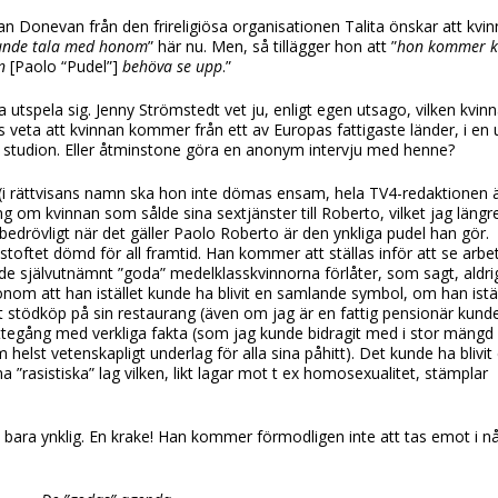
an Donevan från den frireligiösa organisationen Talita önskar att kvi
unde tala med
honom
” här nu. Men, så tillägger hon att ”
hon kommer k
an
[Paolo “Pudel”]
behöva se upp
.”
utspela sig. Jenny Strömstedt vet ju, enligt egen utsago, vilken kvi
veta att kvinnan kommer från ett av Europas fattigaste länder, i en 
ill studion. Eller åtminstone göra en anonym intervju med henne?
t (i rättvisans namn ska hon inte dömas ensam, hela TV4-redaktionen 
ng om kvinnan som sålde sina sextjänster till Roberto, vilket jag längr
bedrövligt när det gäller Paolo Roberto är den ynkliga pudel han gör.
 stoftet dömd för all framtid. Han kommer att ställas inför att se arbe
e självutnämnt ”goda” medelklasskvinnorna förlåter, som sagt, aldri
onom att han istället kunde ha blivit en samlande symbol, om han istäl
 stödköp på sin restaurang (även om jag är en fattig pensionär kund
ättegång med verkliga fakta (som jag kunde bidragit med i stor mängd 
elst vetenskapligt underlag för alla sina påhitt). Det kunde ha blivit
 ”rasistiska” lag vilken, likt lagar mot t ex homosexualitet, stämplar
n bara ynklig. En krake! Han kommer förmodligen inte att tas emot i n