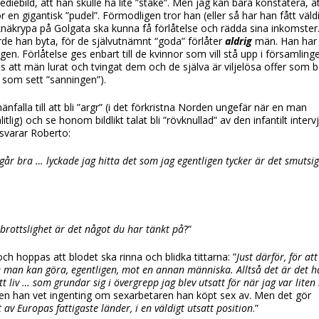
ediebild, att han skulle ha lite ”stake”. Men jag kan bara konstatera, a
ör en gigantisk ”pudel”. Förmodligen tror han (eller så har han fått väld
 knäkrypa på Golgata ska kunna få förlåtelse och rädda sina inkomste
rde han byta, för de självutnämnt “goda” förlåter
aldrig
män. Han har 
en. Förlåtelse ges enbart till de kvinnor som vill stå upp i församlin
v s att män lurat och tvingat dem och de själva är viljelösa offer som 
 som sett ”sanningen”).
änfalla till att bli ”argr” (i det förkristna Norden ungefär när en man
ig) och se honom bildlikt talat bli ”rövknullad” av den infantilt inter
 svarar Roberto:
t går bra … lyckade jag hitta det som jag egentligen tycker är det smutsi
rottslighet är det något du har tänkt på
?”
h hoppas att blodet ska rinna och blidka tittarna: ”
Just därför, för att
e man kan göra, egentligen, mot en annan människa. Alltså det är det h
t liv … som grundar sig i övergrepp jag blev utsatt för när jag var liten
Men han vet ingenting om sexarbetaren han köpt sex av. Men det gör
 av Europas fattigaste länder, i en väldigt utsatt position
.”