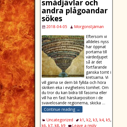
smådjävlar och
andra plågoandar
sökes
2018-04-05
Morgonstjärnan
Eftersom vi
alldeles nyss
har öppnat
portarna till
värdedjupet
så är det
fortfarande
ganska tomt i
kretsarna. Vi
vill gärna se dem bli fyllda och höra
skriken eka i evighetens tomhet. Om
du tror du kan bidra till fasorna eller
vill ha en fast härskarposition i de
svavelosande regionerna, skicka
…
Continue reading →
Uncategorized
k1
,
k2
,
k3
,
k4
,
k5
,
k6
,
k7
,
k8
,
k9
Leave a reply