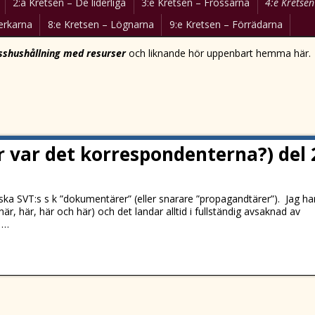
2:a Kretsen – De liderliga
3:e Kretsen – Frossarna
4:e Kretsen
erkarna
8:e Kretsen – Lögnarna
9:e Kretsen – Förrädarna
sshushållning med resurser
och liknande hör uppenbart hemma här.
r var det korrespondenterna?) del 
anska SVT:s s k ”dokumentärer” (eller snarare ”propagandtärer”). Jag ha
, här, här, här och här) och det landar alltid i fullständig avsaknad av
n
…