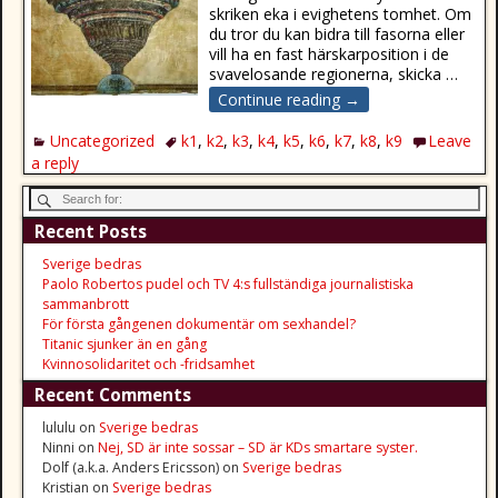
skriken eka i evighetens tomhet. Om
du tror du kan bidra till fasorna eller
vill ha en fast härskarposition i de
svavelosande regionerna, skicka
…
Continue reading →
Uncategorized
k1
,
k2
,
k3
,
k4
,
k5
,
k6
,
k7
,
k8
,
k9
Leave
a reply
Recent Posts
Sverige bedras
Paolo Robertos pudel och TV 4:s fullständiga journalistiska
sammanbrott
För första gångenen dokumentär om sexhandel?
Titanic sjunker än en gång
Kvinnosolidaritet och -fridsamhet
Recent Comments
lululu
on
Sverige bedras
Ninni
on
Nej, SD är inte sossar – SD är KDs smartare syster.
Dolf (a.k.a. Anders Ericsson)
on
Sverige bedras
Kristian
on
Sverige bedras