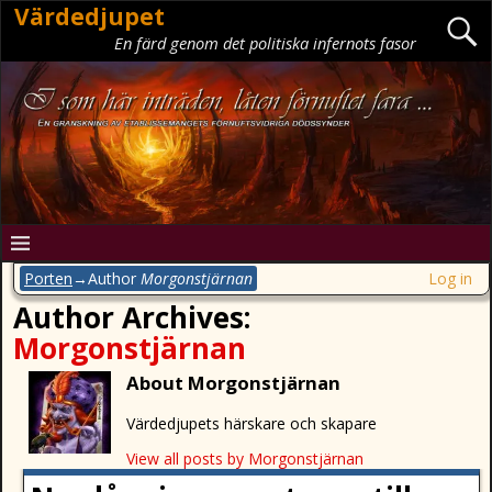
Värdedjupet
En färd genom det politiska infernots fasor
Porten
→Author
Morgonstjärnan
Log in
Author Archives:
Morgonstjärnan
About Morgonstjärnan
Värdedjupets härskare och skapare
View all posts by
Morgonstjärnan