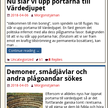
Nu slår vi upp portarna till
Värdedjupet
2018-04-06
Morgonstjärnan
”Välkommen till min boning”, som spindeln sa till flugan. Nu
slår vi upp portarna till Värdedjupet. En färd genom det
politiska infernot med alla dess plågsamma fasor. Bakgrunden
till att vi nu slår upp portarna här, (förutom att vi ser fram
emot en kraftig tillströmning av permanenta bosättare), kan
man
…
Continue reading →
Uncategorized
k1
8
Replies
Demoner, smådjävlar och
andra plågoandar sökes
2018-04-05
Morgonstjärnan
Eftersom vi alldeles nyss har öppnat
portarna till värdedjupet så är det
fortfarande ganska tomt i kretsarna.
Vi vill gärna se dem bli fyllda och höra