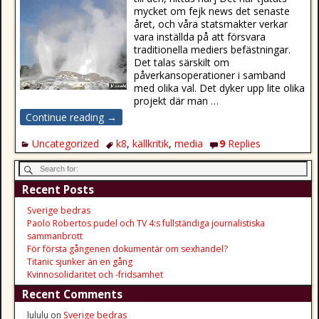
mycket om fejk news det senaste
året, och våra statsmakter verkar
vara inställda på att försvara
traditionella mediers befästningar.
Det talas särskilt om
påverkansoperationer i samband
med olika val. Det dyker upp lite olika
projekt där man
…
Continue reading →
Uncategorized
k8
,
källkritik
,
media
9
Replies
Recent Posts
Sverige bedras
Paolo Robertos pudel och TV 4:s fullständiga journalistiska
sammanbrott
För första gångenen dokumentär om sexhandel?
Titanic sjunker än en gång
Kvinnosolidaritet och -fridsamhet
Recent Comments
lululu
on
Sverige bedras