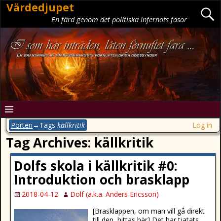
Värdedjupet
En färd genom det politiska infernots fasor
Porten
→Tags
källkritik
Log in
Tag Archives:
källkritik
Dolfs skola i källkritik #0:
Introduktion och brasklapp
2018-04-12
Dolf (a.k.a. Anders Ericsson)
[Brasklappen, om man vill gå direkt
till den, hittas här] Det har tjatats