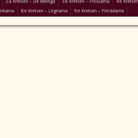
2:a Kretsen – De liderliga
3:e Kretsen – Frossarna
4:e Kretsen
erkarna
8:e Kretsen – Lögnarna
9:e Kretsen – Förrädarna