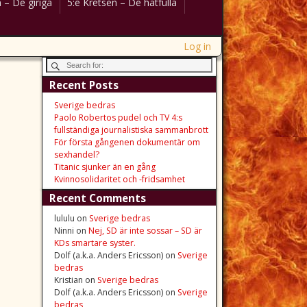
 – De giriga
5:e Kretsen – De hatfulla
Log in
Recent Posts
Sverige bedras
Paolo Robertos pudel och TV 4:s
fullständiga journalistiska sammanbrott
För första gångenen dokumentär om
sexhandel?
Titanic sjunker än en gång
Kvinnosolidaritet och -fridsamhet
Recent Comments
lululu
on
Sverige bedras
Ninni
on
Nej, SD är inte sossar – SD är
KDs smartare syster.
Dolf (a.k.a. Anders Ericsson)
on
Sverige
bedras
Kristian
on
Sverige bedras
Dolf (a.k.a. Anders Ericsson)
on
Sverige
bedras