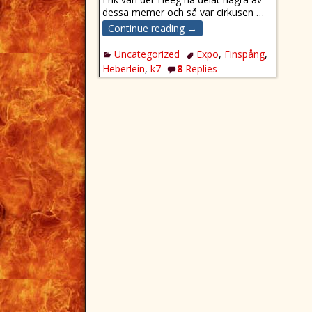
dessa memer och så var cirkusen
…
Continue reading →
Uncategorized
Expo
,
Finspång
,
Heberlein
,
k7
8
Replies