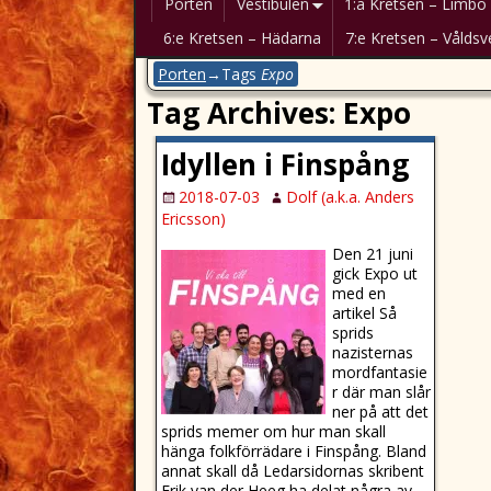
Porten
Vestibulen
1:a Kretsen – Limbo
6:e Kretsen – Hädarna
7:e Kretsen – Våldsv
Porten
→Tags
Expo
Tag Archives:
Expo
Idyllen i Finspång
2018-07-03
Dolf (a.k.a. Anders
Ericsson)
Den 21 juni
gick Expo ut
med en
artikel Så
sprids
nazisternas
mordfantasie
r där man slår
ner på att det
sprids memer om hur man skall
hänga folkförrädare i Finspång. Bland
annat skall då Ledarsidornas skribent
Erik van der Heeg ha delat några av